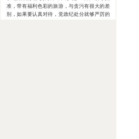
准，带有福利色彩的旅游，与贪污有很大的差
别，如果要认真对待，党政纪处分就够严厉的
了。”
对于入罪的问题，两位学者都提到可能会
涉及到数量较多的人，阮齐林称“不必考虑入
罪，否则有法不责众的麻烦”，屈学武则表
示“刑法打击的应该是少数人，不应打击一大
片”。
分歧所留下的，是立法技术的问题。（记
者 周斌）