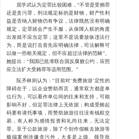
屈学武认为定罪比较困难，“不管是受贿罪
还是贪污罪，刑法规定标的是财物，财产性利
益是否纳入财物仍有争议，法律既然没有明确
规定，定罪就会产生不服，从保障人权的角度
出发就不应当定罪；这里不是说要放纵违法行
为，而是说打击首先应明确法律，司法解释可
以做一些相关规定，但不应超过法律的范畴”。
她提出：“我国已批准联合国反腐败公约，应照
应立法扩大受贿罪等适用范围。”
阮齐林则认为：“目前对‘免费旅游’定性的
障碍在于，以企业赞助而言，通常双方都是单
位行为，可以看作单位间的往来和支持，可能
影响不好，但定罪法律上无依据；构成受贿起
码要有请托事项，而赞助旅游往往没有钱权交
易，有人称为感情投资和礼尚往来，无法定
罪。至于公款旅游，除了个别作假账去旅游等
极端案例涉嫌贪污外，大多是上级、领导批