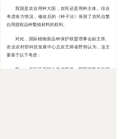
我国是农业用种大国，农民还是用种主体。综合
考虑各方情况，修改后的《种子法》保留了农民自繁
自用授权品种繁殖材料的权利。
对此，国际植物新品种保护联盟理事会副主席、
农业农村部科技发展中心总农艺师崔野韩认为，这主
要基于以下考虑：
第一，有利于保护小农户权益。我国农民有自留
种的习惯，对于保存、改良和提供粮食等农业植物遗
传资源、维护生物多样性作出了历史贡献。虽然农业
生产经营规模化水平在不断提高，但是对小规模农户
而言，保留其自留种权利可以减少生产成本，稳定生
产生活。从实践看，无论是常规种还是杂交种，农民
自留种都会造成产量、抗性等方面下降，因此这种现
象越来越少。