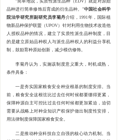
“简单地说，实质性派生品种（
EDV
）就是对原始
品种进行简单修饰后育成的衍生品种。”
中国社会科学
院法学研究所副研究员李菊丹
介绍，
1991
年，国际植
物新品种保护联盟（
UPOV
）针对利用生物技术改造他
人授权品种的情况，建立了实质性派生品种制度，目
的是建立原始品种权人与派生品种权人的利益分享机
制，鼓励育种原始创新，减少模仿修饰。
李菊丹认为，实施该制度意义重大，时机成熟，
条件具备：
一是夯实国家粮食安全种业根基的制度安排。当
前，粮食安全这根弦比过去任何时候都要绷得更紧，
保障种源自主可控比过去任何时候都更加紧迫，迫切
需要从战略上对种业知识产权保护做出制度性安排，
用法律制度保障国家粮食安全。
二是推动种业科技自立自强的核心动力机制。当