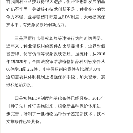
前我国种业科技取得很大进步，但种业创新发展的基
础仍不牢固，关键核心技术创新不足，种业企业的竞
争力不强。业界强烈呼吁建立
EDV
制度，大幅提高保
护水平，有效激发原始创新活力。
三是严厉打击侵权套牌等违法行为的迫切需要。
近年来，种业侵权纠纷案件占比明显增多，业界对假
冒套牌、仿冒仿制等现象反映强烈。据统计，从
2016
年到
2020
年，全国法院审结涉植物新品种纠纷案件从
66
件增加到
252
件，其中侵权纠纷案件占比超过
80
％，
迫切需要从体制机制上增强保护手段，加大警示、震
慑和惩治力度。
四是实施
EDV
制度的基础条件已经具备。
2015
年
《种子法》修订实施以来，植物新品种保护体系进一
步完善，研制了一批植物品种分子鉴定新技术，技术
支撑条件已经具备。