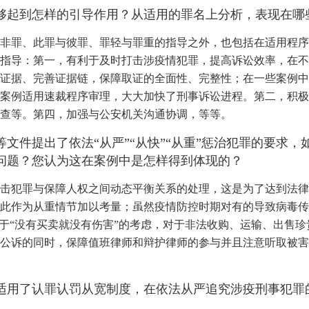
够起到怎样的引导作用？从适用的罪名上分析，表现在哪
非罪、此罪与彼罪、罪轻与罪重的指导之外，也包括在适用程序
指导：第一，有利于及时打击涉疫情犯罪，提高诉讼效率，在不
证据、完善证据链，保障取证的全面性、完整性；在一些案例中
案例适用速裁程序审理，大大加快了刑事诉讼进程。第二，积极
查等。第四，加强与公安机关沟通协调，等等。
文件提出了依法“从严”“从快”“从重”惩治犯罪的要求
问题？您认为这在案例中是怎样得到体现的？
击犯罪与保障人权之间动态平衡关系的处理，这是为了达到法律
此作为从重情节加以考量；虽然疫情防控时期对有的导致病毒传
基于“没有买卖就没有伤害”的考虑，对于非法收购、运输、出售
公诉的同时，保障值班律师和辩护律师的参与并且注意听取被害
适用了认罪认罚从宽制度，在依法从严追究涉疫刑事犯罪