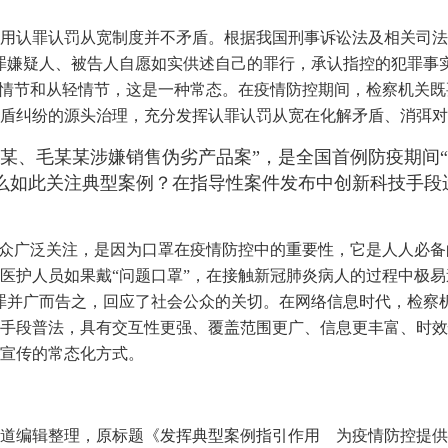
用认罪认罚从宽制度并不矛盾。根据我国刑事诉讼法及相关司法
罪嫌疑人、被告人自愿如实供述自己的罪行，承认指控的犯罪事
重情节和从轻情节，这是一种常态。在疫情防控期间，检察机关
盾纠纷的源头治理，充分发挥认罪认罚从宽在化解矛盾、消弭对
某、毛某某涉嫌销售伪劣产品案”，是全国首例防疫期间
么如此关注典型案例？在指导性案件发布中创新科技手段
公众广泛关注，是因为口罩在疫情防控中的重要性，它是人人必备
医护人员如果戴“问题口罩”，在接触新冠肺炎病人的过程中极易
罪并广而告之，回应了社会公众的关切。在网络信息时代，检察
手段普法，具有交互性更强、覆盖范围更广、信息更丰富、时效
宣传的常态化方式。
3版报道编辑整理，原标题《发挥典型案例指引作用 为疫情防控提