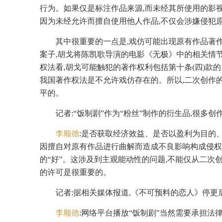
行为。如果仅是标注作品来源,而未经其所使用的影
因为未经允许而擅自使用他人作品,不仅会涉嫌侵犯
其中很重要的一点是,戏仿可能出现原有作品著作
案子,胡戈将陈凯歌导演的电影《无极》中的相关情节
权法看,胡戈可能触犯的著作权利包括第十条(四)款的‘
我国著作权法是不允许戏仿存在的。所以,二次创作
平的。
记者:“饭制剧”作为“粉丝”制作的衍生品,很
李顺德
:是否获取经济效益、是否以盈利为目的
因擅自对原有作品进行曲解而造成不良影响构成侵权
的“好”。这涉及到主观能动性的问题,不能仅从二次
的许可是很重要的。
记者:据相关媒体报道,《不可预料的恋人》停更
李顺德
:网络平台播放“饭制剧”当然需要承担法