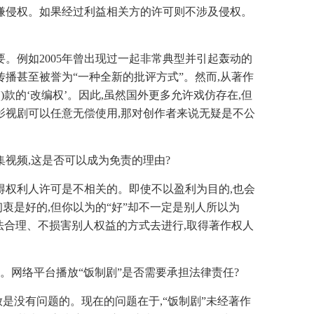
嫌侵权。如果经过利益相关方的许可则不涉及侵权。
。
。例如2005年曾出现过一起非常典型并引起轰动的
播甚至被誉为“一种全新的批评方式”。然而,从著作
)款的‘改编权’。因此,虽然国外更多允许戏仿存在,但
影视剧可以任意无偿使用,那对创作者来说无疑是不公
集视频,这是否可以成为免责的理由?
得权利人许可是不相关的。即使不以盈利为目的,也会
衷是好的,但你以为的“好”却不一定是别人所以为
法合理、不损害别人权益的方式去进行,取得著作权人
。网络平台播放“饭制剧”是否需要承担法律责任?
放是没有问题的。现在的问题在于,“饭制剧”未经著作