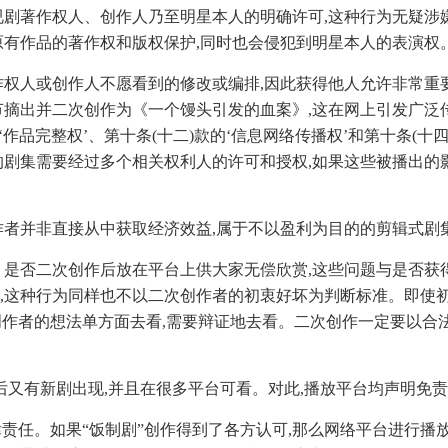
视剧著作权人、创作人乃至明星本人的明确许可,这种行为无疑涉
原有作品的著作权和版权保护,同时也会侵犯到明星本人的表演权
权人或创作人不愿看到的修改或编排,因此获得他人允许非常重要
摘出并二次创作为《一个馒头引发的血案》,这在网上引发广泛传
作品完整权’、第十条(十二)款的‘信息网络传播权’和第十条(十四
的剧集需要经过多个相关权利人的许可和授权,如果这些被播出的
多创作者并非直接从中获取经济效益,属于不以盈利为目的的剪辑式剧
、是否二次创作后放在平台上供大家无偿欣赏,这些问题与是否获
,这种行为同样也不以二次创作者的初衷好坏为判断标准。即使初
创作者的想法单方面去看,需要辩证地去看。二次创作一定要以合
后又有新剧出现,并且在很多平台可看。对此,播放平台均声明免责
律责任。如果“饭制剧”创作得到了各方认可,那么网络平台进行播