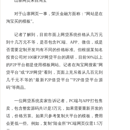
山寨网页来自淘宝
对于山寨网页一事，荣沃金融方面称：“网站是在
淘宝买的模板”。
记者了解到，目前市面上网贷系统价格从几万元
到十几万元不等，是否包含PC端、APP、微信，或是
否需要定制开发均有不同的价格标准。但根据某知名
投资公司对100家P2P网贷平台的调研，目前90%以上
的P2P平台都是使用模板网站。记者在淘宝网搜索“网
贷平台”或“P2P网贷”看到，页面上充斥着从几百元到
几千元不等的“最新P2P借贷平台”“P2P借贷平台源
码”等商品。
一位网贷系统卖家告诉记者，PC端与APP打包售
卖，包含整套源码共计是3万元，如果需要重新开发的
话，价格另算。如果只参考复制大平台的模板，费用
会更低一些。例如，复制“陆金所”PC端网页仅需1.5万