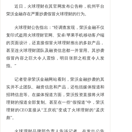
近日，火球理财在其官网发布公告称，杭州平台
荣沃金融存在严重抄袭假冒火球理财的行为。
火球理财公告指出：“经调查发现，荣沃金融不仅
复印式盗用火球理财官网、安卓/苹果手机移动客户端
的页面设计，还直接假冒火球理财推出的多款产品，
甚至连火球理财团队及融资信息都一并冒用。其抄袭
假冒内容之巨大令人震惊，明目张胆之程度令人发
指。”
记者登录荣沃金融网站看到，荣沃金融抄袭的其
实并不止团队、融资信息和产品，还包括媒体报道和
招聘信息等。在媒体报道方面，荣沃投资直接将火球
理财的报道全部复制。甚至在一些“假报道”中，荣沃
理财的CEO直接从“王庆杭”变成了火球理财的“孟庆
彪”。
火球理财品牌部负责人告诉记者，在发出公告