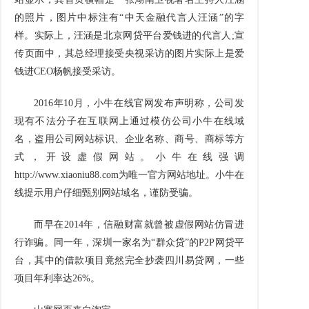
的照片，图片中标注有“中天金融代言人汪涵”的字
样。实际上，汪涵是北京网贷平台爱钱进的代言人;宣
传页面中，其总经理接受央视采访的图片实际上是爱
钱进CEO杨帆接受采访。
2016年10月，小牛在线官网发布声明称，公司发
现有不法分子在互联网上通过模仿公司小牛在线域
名，盗用公司网站标识、企业名称、商号、商标等方
式，开设虚假网站。小牛在线强调
http://www.xiaoniu88.com为唯一官方网站地址。小牛在
线提示用户仔细甄别网站域名，谨防受骗。
而早在2014年，信融财富就曾被虚假网站仿冒进
行诈骗。同一年，深圳一家名为“群众贷”的P2P网贷平
台，其中的借款项目竟然完全抄袭四川易贷网，一些
项目年利率达26%。