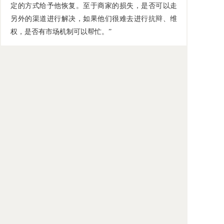
定的方式给予他恢复。至于商家的损失，是否可以走
另外的渠道进行解决，如果他们很难去进行抗辩、维
权，是否有市场机制可以帮忙。”
中国社会科学院法学研究所研究员
李顺德
则认
为，电商平台管理与国家经济发展、诚信体系完善密
切相关。不能把这个责任仅仅认为就是电商平台的责
任，实际上是社会各界要共同努力，才能把这个问题
很好地解决。
来源：央广网2017-02-19
主办：中国社会科学院法学研究所、国际法研究所
地址：北京市东城区沙滩北街15号