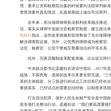
理，要求公安和检察院办案的时候要向法院审判标准
查查清案件真实情况，在真相基础上做出司法审判，
近年来，依法保障律师执业权利改革稳步推进。
法，落实从律师中选拔法官检察官制度，建立政法单
熊秋红
指出，这些改革措施和安排释放了充分保障律
解决调查取证难。另外，让优秀的律师成为检察官、
法官、检察官、公安干警相互尊重信任的平等关系，
此外，完善员额制改革配套措施、出台设立跨行
中央政法委书记孟建柱在讲话中指出，2017年
战场，不留死角，遗留的改革任务要全部完成。“三
革的主体框架。分三批进行的试点工作目前已经在全
要抓落实，已经试点的需要总结经验，以制度来巩固
打击违法犯罪、保护人民生命财产安全是中国政
批专项打击整治行动。孟建柱说：“我们要高度重视
方面有‘e租宝’、‘泛亚’等重大非法集资案件，影