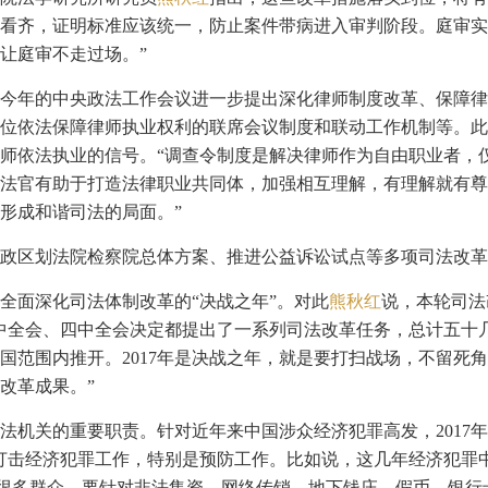
看齐，证明标准应该统一，防止案件带病进入审判阶段。庭审实
让庭审不走过场。”
今年的中央政法工作会议进一步提出深化律师制度改革、保障律
位依法保障律师执业权利的联席会议制度和联动工作机制等。此
师依法执业的信号。“调查令制度是解决律师作为自由职业者，
法官有助于打造法律职业共同体，加强相互理解，有理解就有尊
形成和谐司法的局面。”
政区划法院检察院总体方案、推进公益诉讼试点等多项司法改革
是全面深化司法体制改革的“决战之年”。对此
熊秋红
说，本轮司法
中全会、四中全会决定都提出了一系列司法改革任务，总计五十
国范围内推开。2017年是决战之年，就是要打扫战场，不留死
改革成果。”
法机关的重要职责。针对近年来中国涉众经济犯罪高发，2017
打击经济犯罪工作，特别是预防工作。比如说，这几年经济犯罪
响到很多群众。要针对非法集资、网络传销、地下钱庄、假币、银