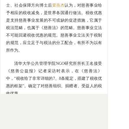
士、社会保障方向博士后
栗燕杰
认为，对慈善事业给
予相应的税收减免，是世界各国通行做法。税收优惠
是支持慈善事业发展的不可或缺的促进措施，它属于
税法范畴，也属于《慈善法》的范畴。慈善事业立法
不可能回避税收优惠的规范。慈善事业立法关于税制
的规范，应立足于与税法的分工配合，有所不为以有
所作为。
清华大学公共管理学院NGO研究所所长王名接受
《慈善公益报》记者采访时表示，在《慈善法》
中，“税收给了非常详细的7、8条规定，搭建了税收优
惠的框架”。确定了对慈善组织、捐赠者、受益人的税
收优惠。
孙午珊表示，此次有关股权捐赠的税收优惠新政
的出台，前后也历经了几年的推动、讨论。她说，其
他的公益税收政策还在研究中，也需要慈善界持续反