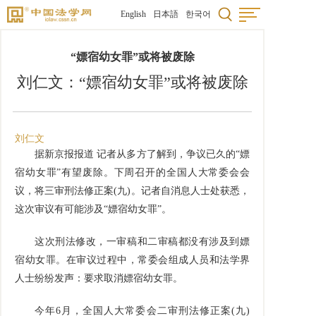
English
日本語
한국어
“嫖宿幼女罪”或将被废除
刘仁文：“嫖宿幼女罪”或将被废除
刘仁文
据新京报报道 记者从多方了解到，争议已久的“嫖
宿幼女罪”有望废除。下周召开的全国人大常委会会
议，将三审刑法修正案(九)。记者自消息人士处获悉，
这次审议有可能涉及“嫖宿幼女罪”。
这次刑法修改，一审稿和二审稿都没有涉及到嫖
宿幼女罪。在审议过程中，常委会组成人员和法学界
人士纷纷发声：要求取消嫖宿幼女罪。
今年6月，全国人大常委会二审刑法修正案(九)