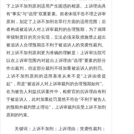
下上诉不加刑原则适用产生困惑的根源。上诉理由具
有“事实”与“说理”双重要素。前者体现不告不理之诉审
原则，划定了上诉不加刑在罪行方面的适用范围；后
者构成被追诉人对上诉审裁判的合理预期，为了保障
审级制度目的充分实现，立法必须采取措施禁止超出
被追诉人合理预期且不利于被追诉人的突袭性裁判。
对上诉不加刑原则更为准确的理解是：上诉审法院可
以在上诉审范围内对超出上诉理由“说理”要素的部分
作出裁判，但这部分裁判不得加重被追诉人的刑罚。
上诉不加刑原则的适用基准从来不是“上诉由谁提
起”，而是“被追诉人对上诉审裁判的合理预期如何”。
在为被告人利益抗诉案件中，检察官的抗诉理由有利
于被追诉人，此时加重处罚显然不符合“不利于被告人
的预期外裁判禁止理论”，上诉审裁判应受上诉不加刑
原则的约束。
关键词：上诉不加刑；上诉理由；突袭性裁判；