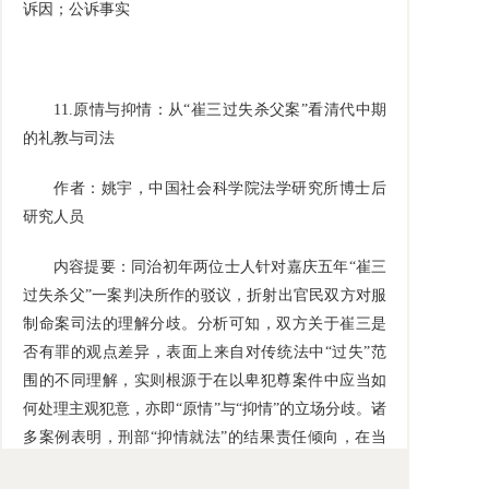
诉因；公诉事实
11.
原情与抑情：从“崔三过失杀父案”看清代中期
的礼教与司法
作者：姚宇，中国社会科学院法学研究所博士后
研究人员
内容提要：同治初年两位士人针对嘉庆五年“崔三
过失杀父”一案判决所作的驳议，折射出官民双方对服
制命案司法的理解分歧。分析可知，双方关于崔三是
否有罪的观点差异，表面上来自对传统法中“过失”范
围的不同理解，实则根源于在以卑犯尊案件中应当如
何处理主观犯意，亦即“原情”与“抑情”的立场分歧。诸
多案例表明，刑部“抑情就法”的结果责任倾向，在当
时的侵害尊长案件中十分普遍。究其原因，此种倾向