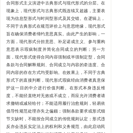
合同形式主义演进中古典形式与现代形式的分层。在
现象上，现代形式与古典形式既连续又超越，主要表
现为信息型形式与时间型形式及其交错。在逻辑上，
不同于古典形式在规范评价上与意思绝缘，现代形式
旨在确保消费者缔约意思真实。由此产生的影响，一
方面，现代形式分担意思、补足诺成主义、参与重构
意思表示瑕疵制度并简化合同成立的判断；另一方
面，现代形式使得合同内容强制或半强制定型，合同
条款与合同解释规则、合同成立与内容的牵连度、合
同内容的存在方式均受影响。在效果上，不同于古典
形式下的直接判断，现代形式瑕疵经由消费者真意保
护这一目的中介进行价值判断。在形式本身违反维
度，不能径直绝对无效或不成立，而应允许消费者请
求撤销或减轻给付；不能适用履行治愈规则，轻易依
倡导性规范处理亦失之偏颇；强制条款要求或形式细
节欠缺时，不能按合同成立的传统规则认定；形式违
反亦会违反实定法上的权利和义务规范，由此启动民