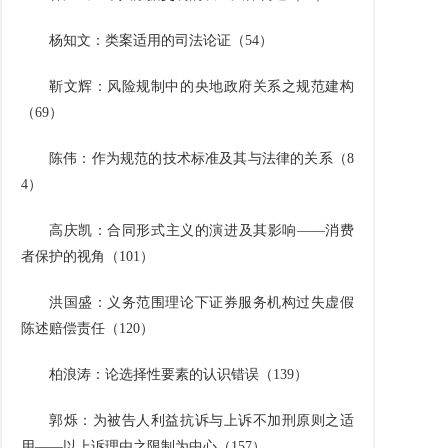
杨知文：类案适用的司法论证（
54
）
靳文辉：风险规制中的央地政府关系之规范建构
（
69
）
陈伟：作为规范的技术标准及其与法律的关系（
8
4
）
高庆凯：合同形式主义的演进及其影响——消费
者保护的视角（
101
）
洪国盛：义务范围理论下证券服务机构过失虚假
陈述赔偿责任（
120
）
柏浪涛：论选择性要素的认识错误（
139
）
郭烁：为被告人利益抗诉与上诉不加刑原则之适
用——以上诉理由之限制为中心（
157
）