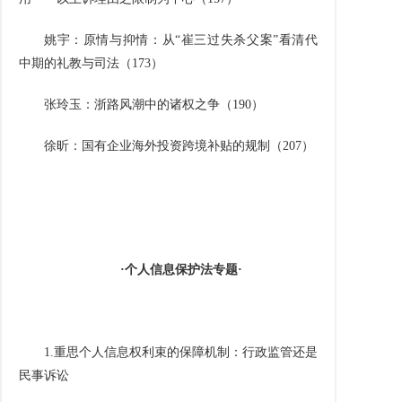
姚宇：原情与抑情：从“崔三过失杀父案”看清代
中期的礼教与司法（
173
）
张玲玉：浙路风潮中的诸权之争（
190
）
徐昕：国有企业海外投资跨境补贴的规制（
207
）
·个人信息保护法专题·
1.
重思个人信息权利束的保障机制：行政监管还是
民事诉讼