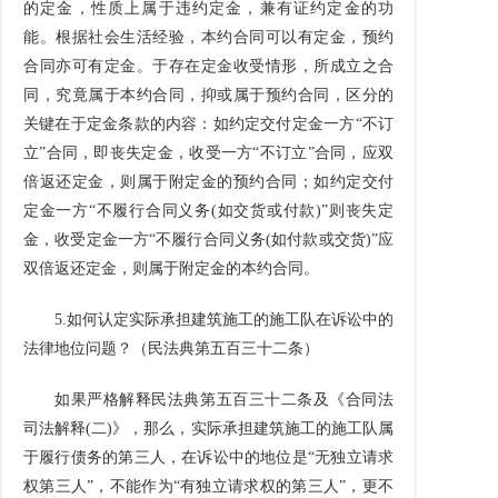
的定金，性质上属于违约定金，兼有证约定金的功
能。根据社会生活经验，本约合同可以有定金，预约
合同亦可有定金。于存在定金收受情形，所成立之合
同，究竟属于本约合同，抑或属于预约合同，区分的
关键在于定金条款的内容：如约定交付定金一方“不订
立”合同，即丧失定金，收受一方“不订立”合同，应双
倍返还定金，则属于附定金的预约合同；如约定交付
定金一方“不履行合同义务
(
如交货或付款
)
”则丧失定
金，收受定金一方“不履行合同义务
(
如付款或交货
)
”应
双倍返还定金，则属于附定金的本约合同。
5.
如何认定实际承担建筑施工的施工队在诉讼中的
法律地位问题？（民法典第五百三十二条）
如果严格解释民法典第五百三十二条及《合同法
司法解释
(
二
)
》，那么，实际承担建筑施工的施工队属
于履行债务的第三人，在诉讼中的地位是“无独立请求
权第三人”，不能作为“有独立请求权的第三人”，更不