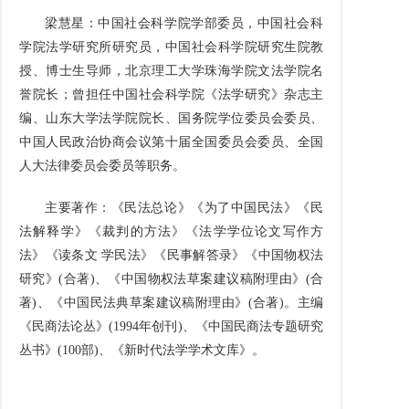
梁慧星：中国社会科学院学部委员，中国社会科
学院法学研究所研究员，中国社会科学院研究生院教
授、博士生导师，北京理工大学珠海学院文法学院名
誉院长；曾担任中国社会科学院《法学研究》杂志主
编、山东大学法学院院长、国务院学位委员会委员、
中国人民政治协商会议第十届全国委员会委员、全国
人大法律委员会委员等职务。
主要著作：《民法总论》《为了中国民法》《民
法解释学》《裁判的方法》《法学学位论文写作方
法》《读条文
学民法》《民事解答录》《中国物权法
研究》
(
合著
)
、《中国物权法草案建议稿附理由》
(
合
著
)
、《中国民法典草案建议稿附理由》
(
合著
)
。主编
《民商法论丛》
(1994
年创刊
)
、《中国民商法专题研究
丛书》
(100
部
)
、《新时代法学学术文库》。