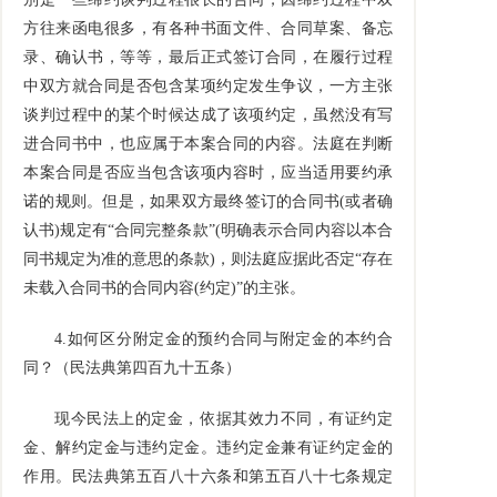
方往来函电很多，有各种书面文件、合同草案、备忘
录、确认书，等等，最后正式签订合同，在履行过程
中双方就合同是否包含某项约定发生争议，一方主张
谈判过程中的某个时候达成了该项约定，虽然没有写
进合同书中，也应属于本案合同的内容。法庭在判断
本案合同是否应当包含该项内容时，应当适用要约承
诺的规则。但是，如果双方最终签订的合同书
(
或者确
认书
)
规定有“合同完整条款”
(
明确表示合同内容以本合
同书规定为准的意思的条款
)
，则法庭应据此否定“存在
未载入合同书的合同内容
(
约定
)
”的主张。
4.
如何区分附定金的预约合同与附定金的本约合
同？（民法典第四百九十五条）
现今民法上的定金，依据其效力不同，有证约定
金、解约定金与违约定金。违约定金兼有证约定金的
作用。民法典第五百八十六条和第五百八十七条规定