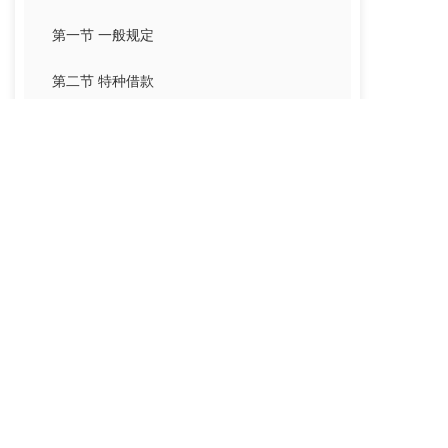
第一节 一般规定
第二节 特种借款
第三节 自然人之间借款的特别规定
第四十章 借用合同
第四十一章 雇用合同
第四十二章 承揽合同
第四十三章 建设工程合同
第四十四章 项目建设运营合同
第四十五章 运输合同