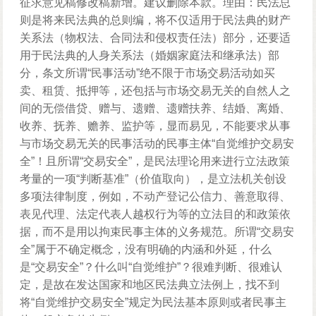
征求意见稿修改稿新增。建议删除本款。理由：民法总
则是将来民法典的总则编，将不仅适用于民法典的财产
关系法（物权法、合同法和侵权责任法）部分，还要适
用于民法典的人身关系法（婚姻家庭法和继承法）部
分，条文所谓“民事活动”绝不限于市场交易活动如买
卖、租赁、抵押等，还包括与市场交易无关的自然人之
间的无偿借贷、赠与、遗赠、遗赠扶养、结婚、离婚、
收养、抚养、赡养、监护等，显而易见，不能要求从事
与市场交易无关的民事活动的民事主体“自觉维护交易安
全”！且所谓“交易安全”，是民法理论用来进行立法政策
考量的一项“判断基准”（价值取向），是立法机关创设
多项法律制度，例如，不动产登记公信力、善意取得、
表见代理、法定代表人越权行为等的立法目的和政策依
据，而不是用以拘束民事主体的义务规范。所谓“交易安
全”属于不确定概念，没有明确的内涵和外延，什么
是“交易安全”？什么叫“自觉维护”？很难判断、很难认
定，是故在发达国家和地区民法典立法例上，找不到
将“自觉维护交易安全”规定为民法基本原则或者民事主