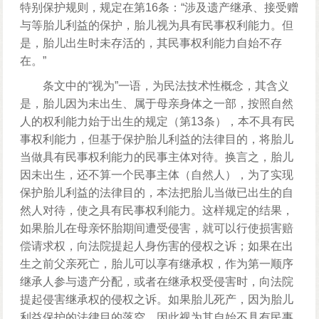
特别保护规则，规定在第16条：“涉及遗产继承、接受赠
与等胎儿利益的保护，胎儿视为具有民事权利能力。但
是，胎儿出生时未存活的，其民事权利能力自始不存
在。”
条文中的“视为”一语，为民法技术性概念，其含义
是，胎儿因为未出生、属于母亲身体之一部，按照自然
人的权利能力始于出生的规定（第13条），本不具有民
事权利能力，但基于保护胎儿利益的法律目的，将胎儿
当做具有民事权利能力的民事主体对待。换言之，胎儿
因未出生，还不算一个民事主体（自然人），为了实现
保护胎儿利益的法律目的，本法把胎儿当做已出生的自
然人对待，使之具有民事权利能力。这样规定的结果，
如果胎儿在母亲怀胎期间遭受侵害，就可以行使损害赔
偿请求权，向法院提起人身伤害的侵权之诉；如果在出
生之前父亲死亡，胎儿可以享有继承权，作为第一顺序
继承人参与遗产分配，或者在继承权受侵害时，向法院
提起侵害继承权的侵权之诉。如果胎儿死产，因为胎儿
利益保护的法律目的落空，因此视为其自始不具有民事