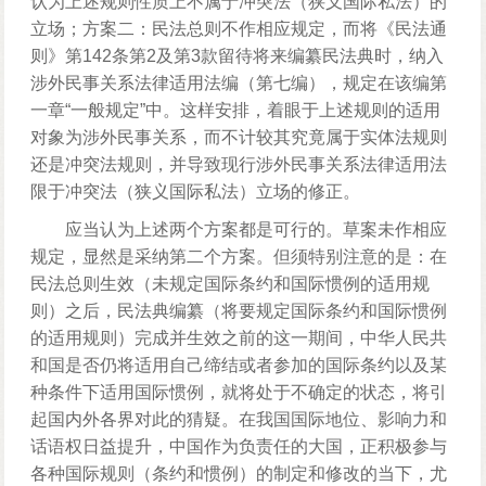
认为上述规则性质上不属于冲突法（狭义国际私法）的
立场；方案二：民法总则不作相应规定，而将《民法通
则》第142条第2及第3款留待将来编纂民法典时，纳入
涉外民事关系法律适用法编（第七编），规定在该编第
一章“一般规定”中。这样安排，着眼于上述规则的适用
对象为涉外民事关系，而不计较其究竟属于实体法规则
还是冲突法规则，并导致现行涉外民事关系法律适用法
限于冲突法（狭义国际私法）立场的修正。
应当认为上述两个方案都是可行的。草案未作相应
规定，显然是采纳第二个方案。但须特别注意的是：在
民法总则生效（未规定国际条约和国际惯例的适用规
则）之后，民法典编纂（将要规定国际条约和国际惯例
的适用规则）完成并生效之前的这一期间，中华人民共
和国是否仍将适用自己缔结或者参加的国际条约以及某
种条件下适用国际惯例，就将处于不确定的状态，将引
起国内外各界对此的猜疑。在我国国际地位、影响力和
话语权日益提升，中国作为负责任的大国，正积极参与
各种国际规则（条约和惯例）的制定和修改的当下，尤