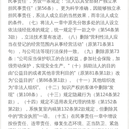
民事责任”，另设一条规定：“法人以其全部财产独立承
担民事责任”（第56条）。更为科学准确，因能够独立承
担民事责任，系法人成立后的当然效果，而非法人成立
的条件。（七）将法人一章中原先分散多处的法人设立
依法须经批准的规定，统一规定于一款之中（第54条第
3款），立法技术显有改进。（八）删除“营利性法人应
当在登记的经营范围内从事经营活动”（原第71条第1
句），与公司法等现行法保持一致。（九）删除原第73
条：“公司应当保护职工的合法权益，参加社会保险，加
强劳动保护，实现安全生产。”（十）捐助法人的目的
由“公益目的或者其他非营利目的”（原第81条第1款）改
为“公益目的”（第86条第1款）。（十一）其他组织改
为“非法人组织”。（十二）知识产权的客体中删除“发
现”（第108条）。（十三）规定隐藏行为（第124条第2
款）。（十四）规定不适用表见代理的情形（第152条
第2款），系恢复室内稿第132条第2款规定，但删除其
中的“营业执照”一语。（十五）在民事责任一章中增设
按份责任、连带责任、修复生态环境、正当防卫、紧急