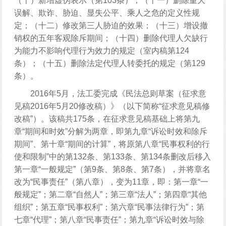
（十）新增虚伪表示（第103条）；（十一）删除重大
误解、欺诈、胁迫、显失公平、乘人之危的定义性规
定；（十二）修改第三人胁迫的效果；（十三）增设撤
销权的五年客观除斥期间；（十四）删除代理人欠缺行
为能力不影响代理行为效力的规定（室内稿第124
条）；（十五）删除法定代理人转委托的规定（第129
条）。
2016年5月，法工委完成《民法总则草案（征求意
见稿2016年5月20修改稿）》（以下简称“征求意见稿修
改稿”）。该稿共175条，在征求意见稿基础上将第九
章“期间和时效”分解为两章，即第九章“诉讼时效和除斥
期间”、第十章“期间的计算”，将原第八章“民事权利的行
使和限制”中的第132条、第133条、第134条删改后移入
第一章“一般规定”（第9条、第8条、第7条），并将章名
改为“民事责任”（第八章），变为11章，即：第一章“一
般规定”；第二章“自然人”；第三章“法人”；第四章“其他
组织”；第五章“民事权利”；第六章“民事法律行为”；第
七章“代理”；第八章“民事责任”；第九章“诉讼时效与除