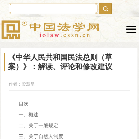
本网首发
最新作品
《中华人民共和国民法总则（草
理论文章
学者文集
案）》：解读、评论和修改建议
学部委员
荣誉奖项
作者：梁慧星
热点视频
建言献策
学者行踪
对外交流
目次
学术会议
学术讲座
一、概述
法学教育
法学分馆
二、关于一般规定
三、关于自然人制度
沙滩拾贝