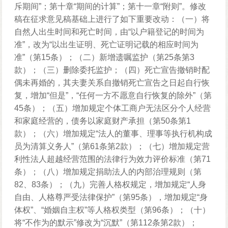
斥期间”；第十章“期间的计算”；第十一章“附则”。修改
稿在征求意见稿基础上进行了如下重要改动：（一）将
自然人出生时间和死亡时间，由“以户籍登记的时间为
准”，改为“以出生证明、死亡证明记载的相应时间为
准”（第15条）；（二）新增遗嘱监护（第25条第3
款）；（三）删除委托监护；（四）死亡宣告撤销时配
偶未再婚的，其夫妻关系自撤销死亡宣告之日起自行恢
复，增加“但是”，“任何一方不愿意自行恢复的除外”（第
45条）；（五）增加规定个体工商户无法区分个人经营
和家庭经营的，债务以家庭财产承担（第50条第1
款）；（六）增加规定“法人的董事、理事等执行机构成
员为清算义务人”（第61条第2款）；（七）增加规定营
利性法人超越经营范围的法律行为效力评价标准（第71
条）；（八）增加规定捐助法人的内部治理规则（第
82、83条）；（九）完善人格权规定，增加规定“人身
自由、人格尊严受法律保护”（第95条），增加规定“身
体权”、“婚姻自主权”等人格权类型（第96条）；（十）
将“不作为的默示”修改为“沉默”（第112条第2款）；