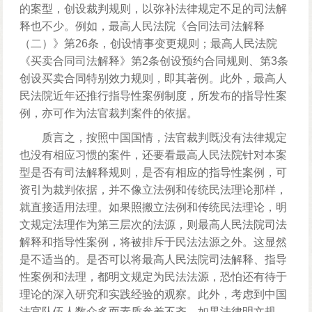
的案型，创设裁判规则，以弥补法律规定不足的司法解
释也不少。例如，最高人民法院《合同法司法解释
（二）》第26条，创设情事变更规则；最高人民法院
《买卖合同司法解释》第2条创设预约合同规则、第3条
创设买卖合同特别效力规则，即其著例。此外，最高人
民法院近年还推行指导性案例制度，所发布的指导性案
例，亦可作为法官裁判案件的依据。
质言之，按照中国国情，法官裁判既没有法律规定
也没有相应习惯的案件，还要看最高人民法院针对本案
型是否有司法解释规则，是否有相应的指导性案例，可
资引为裁判依据，并不像立法例和传统民法理论那样，
就直接适用法理。如果照搬立法例和传统民法理论，明
文规定法理作为第三层次的法源，则最高人民法院司法
解释和指导性案例，将被排斥于民法法源之外。这显然
是不适当的。是否可以将最高人民法院司法解释、指导
性案例和法理，都明文规定为民法法源，恐怕还有待于
理论的深入研究和实践经验的观察。此外，考虑到中国
法官队伍人数众多而素质参差不齐，如果法律明文规