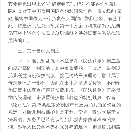
其要避免出现上述“不确定状态”，绝对不能容许引发国
际社会对于中国适用国际条约和国际惯例一贯立场的“猜
疑”损害中国作为一个负责任大国的声誉和形象。有鉴于
此，特建议民法总则改采第一个方案（将来编纂民法典
仍可将上述条文从民法总则编移入涉外民事关系法律适
用法编）。
三、关于自然人制度
（一）胎儿利益保护本章是在《民法通则》第二章
的规定基础上制定的，其中最重要的一个改动，是创设
胎儿利益特别保护制度。按照传统民法理论，胎儿属于
母亲身体之一部分，因此在出生之前遭受侵害，不能作
为民事主体享有损害赔偿请求权。《民法通则》严格贯
彻传统理论，未设置保护胎儿利益的特别规则，仅有
《继承法》第28条规定分割遗产时应为胎儿预留份额的
规定，对胎儿利益保护非常不利。学界一致认为属于立
法漏洞。实务界已经有认可胎儿损害赔偿请求权的案
例。起草人接受学术界和实务界的建议，创设胎儿利益