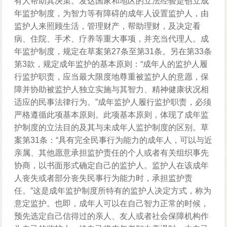
有人帮助其决策。发达国家和地区的立法经验是创立成
年监护制度，为智力等有障碍的成年人设置监护人，由
监护人来照顾生活，管理财产，帮助理财，及决定看
病、住院、手术、疗养等重大事项，并充当代理人。成
年监护制度，规定在草案第27条至第31条。另在第33条
第3款，规定成年监护的基本原则：“成年人的监护人履
行监护职责，应当最大限度地尊重被监护人的意愿，保
障并协助被监护人独立实施与其智力、精神健康状况相
适应的民事法律行为。”成年监护人履行监护职责，必须
严格遵循此项基本原则。此项基本原则，体现了成年监
护制度的立法目的及其与未成年人监护制度的区别。草
案第31条：“具有完全民事行为能力的成年人，可以与近
亲属、其他愿意承担监护责任的个人或者有关组织事先
协商，以书面形式确定自己的监护人。监护人在该成年
人丧失或者部分丧失民事行为能力时，承担监护责
任。”这是成年监护制度所特有的监护人决定方式，称为
意定监护。也即，成年人可以在自己智力正常的时候，
预先选定自己信得过的亲人、友人或者社会保障机构作