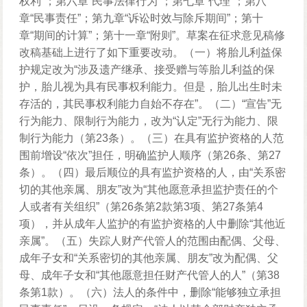
权利”；第六章“民事法律行为”；第七章“代理”；第八
章“民事责任”；第九章“诉讼时效与除斥期间”；第十
章“期间的计算”；第十一章“附则”。草案在征求意见稿修
改稿基础上进行了如下重要改动。（一）将胎儿利益保
护规定改为“涉及遗产继承、接受赠与等胎儿利益的保
护，胎儿视为具有民事权利能力。但是，胎儿出生时未
存活的，其民事权利能力自始不存在”。（二）“宣告”无
行为能力、限制行为能力，改为“认定”无行为能力、限
制行为能力（第23条）。（三）在具有监护资格的人范
围前增设“依次”担任，明确监护人顺序（第26条、第27
条）。（四）最后顺位的具有监护资格的人，由“关系密
切的其他亲属、朋友”改为“其他愿意承担监护责任的个
人或者有关组织”（第26条第2款第3项、第27条第4
项），并从成年人监护的有监护资格的人中删除“其他近
亲属”。（五）失踪人财产代管人的范围由配偶、父母、
成年子女和“关系密切的其他亲属、朋友”改为配偶、父
母、成年子女和“其他愿意担任财产代管人的人”（第38
条第1款）。（六）法人的条件中，删除“能够独立承担