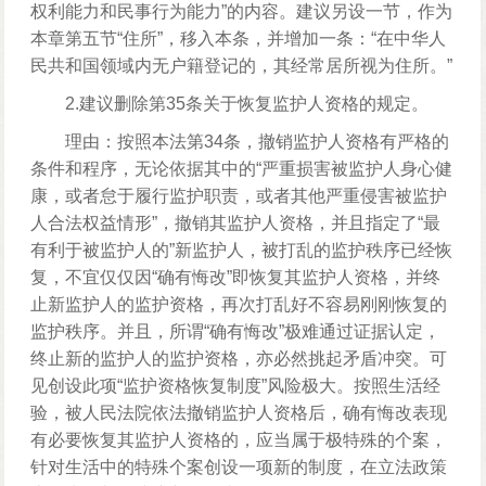
权利能力和民事行为能力”的内容。建议另设一节，作为
本章第五节“住所”，移入本条，并增加一条：“在中华人
民共和国领域内无户籍登记的，其经常居所视为住所。”
2.建议删除第35条关于恢复监护人资格的规定。
理由：按照本法第34条，撤销监护人资格有严格的
条件和程序，无论依据其中的“严重损害被监护人身心健
康，或者怠于履行监护职责，或者其他严重侵害被监护
人合法权益情形”，撤销其监护人资格，并且指定了“最
有利于被监护人的”新监护人，被打乱的监护秩序已经恢
复，不宜仅仅因“确有悔改”即恢复其监护人资格，并终
止新监护人的监护资格，再次打乱好不容易刚刚恢复的
监护秩序。并且，所谓“确有悔改”极难通过证据认定，
终止新的监护人的监护资格，亦必然挑起矛盾冲突。可
见创设此项“监护资格恢复制度”风险极大。按照生活经
验，被人民法院依法撤销监护人资格后，确有悔改表现
有必要恢复其监护人资格的，应当属于极特殊的个案，
针对生活中的特殊个案创设一项新的制度，在立法政策