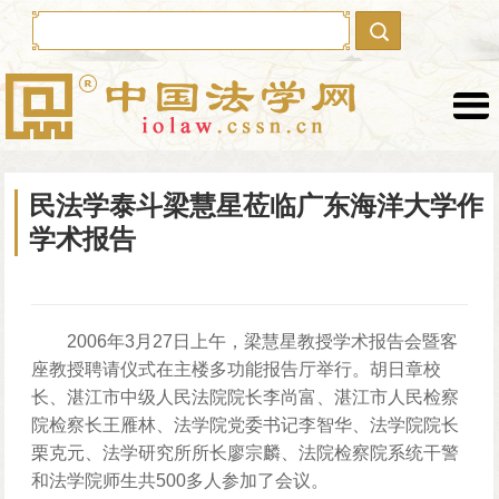
本网首发
最新作品
民法学泰斗梁慧星莅临广东海洋大学作
理论文章
学者文集
学术报告
学部委员
荣誉奖项
热点视频
建言献策
2006年3月27日上午，梁慧星教授学术报告会暨客
学者行踪
对外交流
座教授聘请仪式在主楼多功能报告厅举行。胡日章校
长、湛江市中级人民法院院长李尚富、湛江市人民检察
学术会议
学术讲座
院检察长王雁林、法学院党委书记李智华、法学院院长
法学教育
法学分馆
栗克元、法学研究所所长廖宗麟、法院检察院系统干警
和法学院师生共500多人参加了会议。
沙滩拾贝