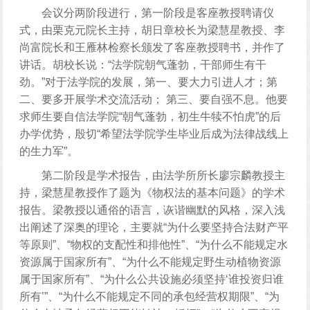
会议分两阶段进行，第一阶段是客座教授聘请仪
式，由栗克元院长主持，胡日章校长为梁慧星教授、李
尚富院长和王雁林检察长颁发了客座教授聘书，并作了
讲话。胡校长说：“法学院朝气蓬勃，干部师生有干
劲。”对于法学院的发展，第一、要大力引进人才；第
二、要多开展学术交流活动； 第三、要自强不息。他要
求师生要自信法学院“朝气蓬勃，初生牛犊不怕虎”的后
办学优势，殷切“希望法学院学生毕业后成为法律战线上
的生力军”。
第二阶段是学术报告，由法学所所长廖宗麟教授主
持，梁慧星教授作了题为《物权法的基本问题》的学术
报告。梁教授以通俗的语言，诙谐幽默的风格，深入浅
出阐述了深奥的理论，主要就“为什么要坚持合法财产平
等原则”、“物权的支配性和排他性”、“为什么不能规定水
资源属于国家所有”、“为什么不能规定野生动植物资源
属于国家所有”、“为什么公共设施必须坚持‘谁投资归谁
所有’”、“为什么不能规定不同的承包经营权期限”、“为