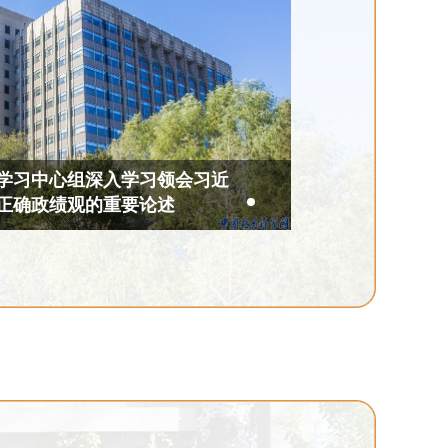
开展树立和践行正确政绩观学
中国社会科学院
局级领导干部读