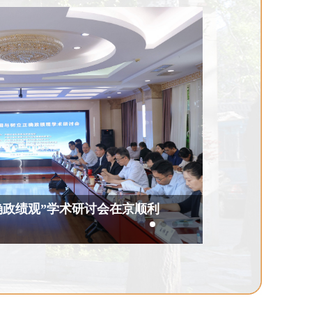
论学习小组专题联学活动成功
结对共建聚合力 
法研究所与政治