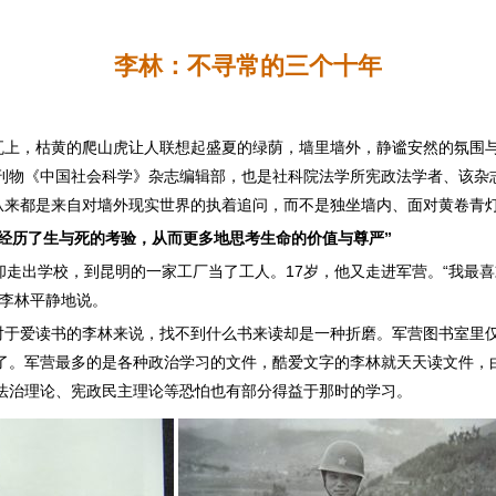
李林：不寻常的三个十年
瓦上，枯黄的爬山虎让人联想起盛夏的绿荫，墙里墙外，静谧安然的氛围
刊物《中国社会科学》杂志编辑部，也是社科院法学所宪政法学者、该杂
”从来都是来自对墙外现实世界的执着追问，而不是独坐墙内、面对黄卷青
经历了生与死的考验，从而更多地思考生命的价值与尊严”
却走出学校，到昆明的一家工厂当了工人。17岁，他又走进军营。“我最
，李林平静地说。
对于爱读书的李林来说，找不到什么书来读却是一种折磨。军营图书室里
了。军营最多的是各种政治学习的文件，酷爱文字的李林就天天读文件，
法治理论、宪政民主理论等恐怕也有部分得益于那时的学习。