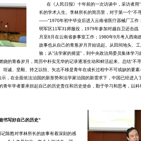
在《人民日报》十年前的一次访谈中，采访者用“
长的学术人生。李林所长的简历里，对于第一个“不寻
——“1970年初中毕业后进入云南省医疗器械厂工作；
明军区11军31师服役，1979年参加对越自卫还击战
月至8月在云南省参事室工作；1980年9月考入西南政
故事也从自己的青葱岁月开始说起。从田间地头、工
验；从“法学家的摇篮”，到中央政治局委员集体学
燃烧的青春岁月，简历中朴实无华的记录逐渐生动和鲜活起来。总结“不寻
、坦诚、坚毅、持之以恒、矢志不移是青年在成长过程中不可或缺的要素
长表示，在全面依法治国的新形势和法学家治国的新需求下，中国已经进入
的青年学者要承担起自己的历史责任和历史使命，勤于学习和思考，以科
能书写好自己的历史”
书记陈甦对李林所长的故事有着深刻的感