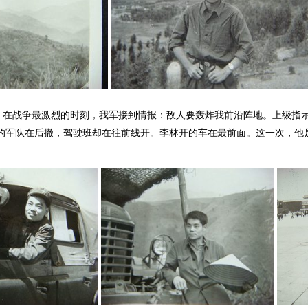
。在战争最激烈的时刻，我军接到情报：敌人要轰炸我前沿阵地。上级指示
的军队在后撤，驾驶班却在往前线开。李林开的车在最前面。这一次，他