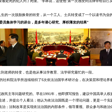
要被处死的犯人判了死缓。”李林说，这使他“第一次感受到法律带给自己
人生的一次脱胎换骨的转变，从一个工人、士兵转变成了一个以读书为业
委员集体学习的讲台，是多年潜心研究、厚积薄发的结果”
生到老师的转变，也是他从事法学教育、法学研究最忙的一段。
林所在的社科院法学所连续组织了5次依法治国学术研讨会，在决策层和理论
政民主等问题研究的。早在1991年，他即撰写报告，建议中国高举人权
论述，并提出个人看法；他认为依法治国既是一个理论问题，更是一个实
法治；法制改革是实现依法治国的内部条件，领导重视、群众参与和政治