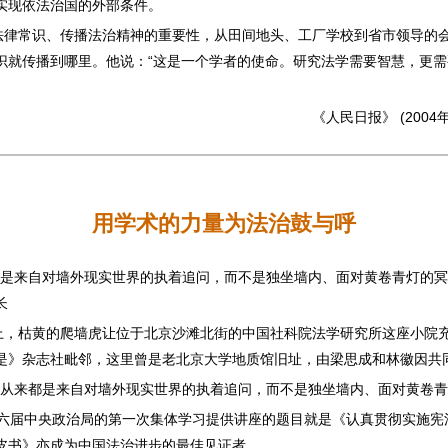
实现依法治国的外部条件。
法律常识、传播法治精神的重要性，从田间地头、工厂学校到省市领导的
识就传播到哪里。他说：“这是一个学者的使命。研究法学需要智慧，更
《人民日报》 (2004
用学术的力量为法治鼓与呼
都是来自对墙外现实世界的执着追问，而不是独坐墙内、面对黄卷青灯的
长
上，枯黄的爬墙虎让位于北京沙滩北街的中国社科院法学研究所这座小院
是》杂志社毗邻，这里曾是老北京大学地质馆旧址，由梁思成和林徽因共
”从来都是来自对墙外现实世界的执着追问，而不是独坐墙内、面对黄卷
为十六届中央政治局的第一次集体学习提供讲座的题目就是《认真贯彻实施
皮书》亦成为中国法治进步的最佳见证者。