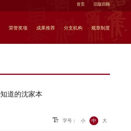
首页
旧版回顾
荣誉奖项
成果推荐
分支机构
规章制度
所知道的沈家本
字号：
小
中
大