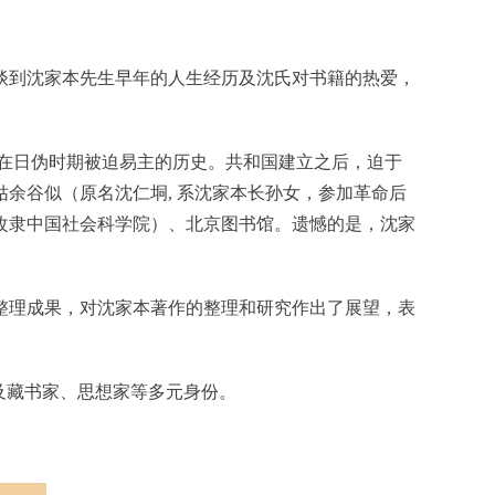
谈到沈家本先生早年的人生经历及沈氏对书籍的热爱，
在日伪时期被迫易主的历史。共和国建立之后，迫于
姑余谷似（原名沈仁垌
,
系沈家本长孙女，参加革命后
改隶中国社会科学院）、北京图书馆。遗憾的是，沈家
整理成果，对沈家本著作的整理和研究作出了展望，表
及藏书家、思想家等多元身份。