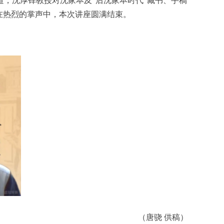
，沈厚铎教授对沈家本及“后沈家本时代”藏书、手稿
在热烈的掌声中，本次讲座圆满结束。
（唐骁 供稿）