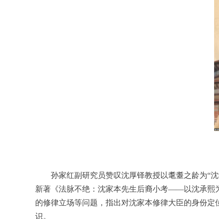
孙家红副研究员赞叹沈厚铎教授以耄耋之龄为“
新著《法脉不绝：沈家本先生后裔小考——以沈承熙
的修律立场等问题，指出对沈家本修律大臣的身份定位
识。