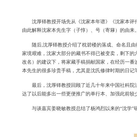
沈厚铎教授开场先从《沈家本年谱》《沈家本评
由此解释沈家本先生字（子惇）、号（寄簃）的由来
随后
,
沈厚铎教授介绍了枕碧楼的落成、命名且由
家境艰难，沈家大部分的藏书不得已被变卖，剩下的
改名）的建议下，将家藏手稿捐献国家，在经历一番
本先生的很多珍贵手稿，尤其是沈氏修律时期的日记
最后，沈厚铎教授回顾了近几十年来中国社科院
达了以后能多出一些更便推广的单行本、加强此前较
与谈嘉宾姜晓敏教授总结了杨鸿烈以来的“沈学